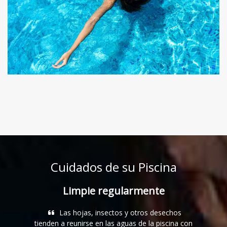
Cuidados de su Piscina
Limpie regularmente
Las hojas, insectos y otros desechos
Evi
tienden a reunirse en las aguas de la piscina con
dañar 