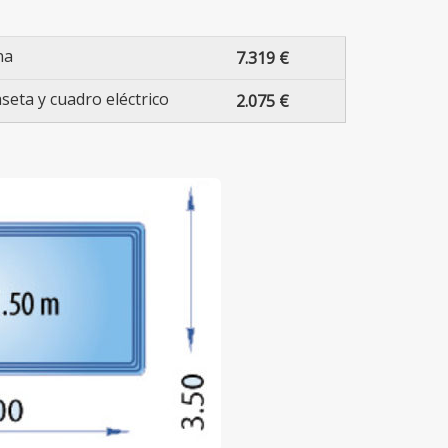
na
7.319 €
seta y cuadro eléctrico
2.075 €