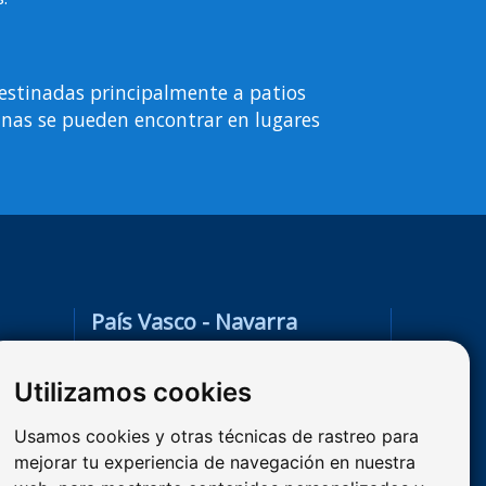
destinadas principalmente a patios
nas se pueden encontrar en lugares
País Vasco - Navarra
La Rioja - Burgos
Utilizamos cookies
947 341 468
626 189 986 / 608 246 115
Usamos cookies y otras técnicas de rastreo para
miriam_daype@hotmail.com
mejorar tu experiencia de navegación en nuestra