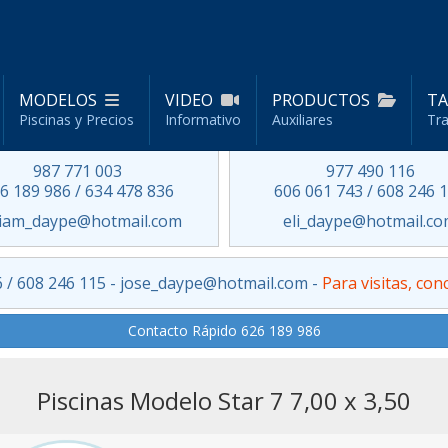
MODELOS
VIDEO
PRODUCTOS
TA
Delegación Norte
Piscinas y Precios
Informativo
Auxiliares
Delegación Cataluña
Tr
León
Tarragona
987 771 003
977 490 116
6 189 986 / 634 478 836
606 061 743 / 608 246 
iam_daype@hotmail.com
eli_daype@hotmail.c
6 / 608 246 115 - jose_daype@hotmail.com -
Para visitas, con
Contacto Rápido 626 189 986
Piscinas Modelo Star 7 7,00 x 3,50