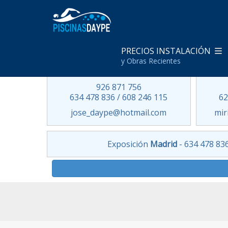
PRECIOS INSTALACIÓN
Delegación Centro
y Obras Recientes
Ciudad Real
926 871 756
634 478 836 / 608 246 115
62
jose_daype@hotmail.com
mir
Exposición
Madrid
- 634 478 83