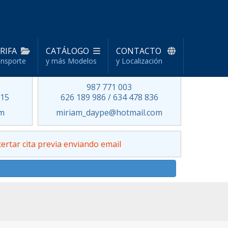
RIFA
CATÁLOGO
CONTACTO
ansporte
y más Modelos
País Vasco - Navarra
y Localización
La Rioja - Burgos
987 771 003
115
626 189 986 / 634 478 836
om
miriam_daype@hotmail.com
certar cita previa enviando email