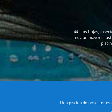
Limpie regularmente
 y otros desechos tienden a reunirse en las aguas de la pisc
 tiene un jardín con varios árboles. Si se desatiende, contri
 antihigiénica. Una red y un poste telescópico viene muy prác
Una piscina de poliester es