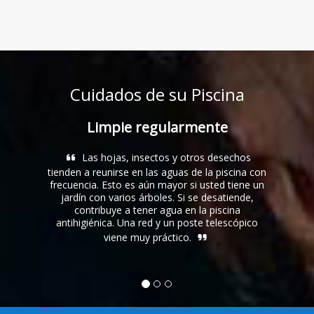
Cuidados de su Piscina
Limpie regularmente
Las hojas, insectos y otros desechos
E
tienden a reunirse en las aguas de la piscina con
dañ
frecuencia. Esto es aún mayor si usted tiene un
equili
jardín con varios árboles. Si se desatiende,
formul
contribuye a tener agua en la piscina
de po
antihigiénica. Una red y un poste telescópico
que pr
viene muy práctico.