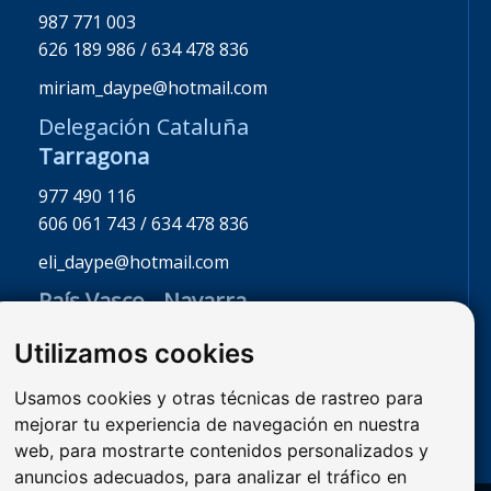
987 771 003
626 189 986 / 634 478 836
miriam_daype@hotmail.com
Delegación Cataluña
Tarragona
977 490 116
606 061 743 / 634 478 836
eli_daype@hotmail.com
País Vasco - Navarra
La Rioja - Burgos
Utilizamos cookies
947 341 468
626 189 986 / 608 246 115
Usamos cookies y otras técnicas de rastreo para
mejorar tu experiencia de navegación en nuestra
miriam_daype@hotmail.com
web, para mostrarte contenidos personalizados y
anuncios adecuados, para analizar el tráfico en