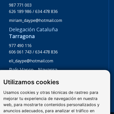
987 771 003
626 189 986 / 634 478 836
miriam_daype@hotmail.com
Delegación Cataluña
Tarragona
977 490 116
606 061 743 / 634 478 836
eli_daype@hotmail.com
País Vasco - Navarra
La Rioja - Burgos
Utilizamos cookies
947 341 468
626 189 986 / 608 246 115
Usamos cookies y otras técnicas de rastreo para
mejorar tu experiencia de navegación en nuestra
miriam_daype@hotmail.com
web, para mostrarte contenidos personalizados y
anuncios adecuados, para analizar el tráfico en