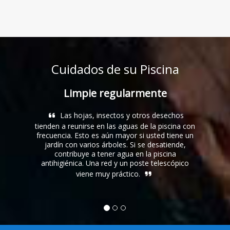
Cuidados de su Piscina
Limpie regularmente
P
Las hojas, insectos y otros desechos
Evita
tienden a reunirse en las aguas de la piscina con
dañar la
frecuencia. Esto es aún mayor si usted tiene un
equilibrio
jardín con varios árboles. Si se desatiende,
formulado
contribuye a tener agua en la piscina
de polies
antihigiénica. Una red y un poste telescópico
que probab
viene muy práctico.