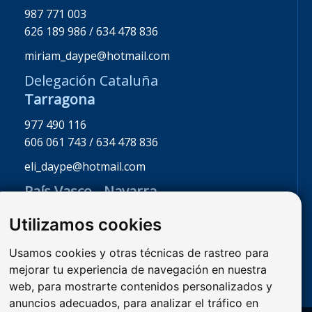
987 771 003
626 189 986 / 634 478 836
miriam_daype@hotmail.com
Delegación Cataluña
Tarragona
977 490 116
606 061 743 / 634 478 836
eli_daype@hotmail.com
País Vasco - Navarra
La Rioja - Burgos
Utilizamos cookies
947 341 468
626 189 986 / 608 246 115
Usamos cookies y otras técnicas de rastreo para
mejorar tu experiencia de navegación en nuestra
miriam_daype@hotmail.com
web, para mostrarte contenidos personalizados y
anuncios adecuados, para analizar el tráfico en