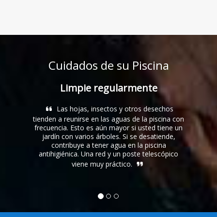
Cuidados de su Piscina
Limpie regularmente
Pr
Las hojas, insectos y otros desechos
Evitar
tienden a reunirse en las aguas de la piscina con
dañar la f
frecuencia. Esto es aún mayor si usted tiene un
equilibrio q
jardín con varios árboles. Si se desatiende,
formulados 
contribuye a tener agua en la piscina
de polieste
antihigiénica. Una red y un poste telescópico
que probable
viene muy práctico.